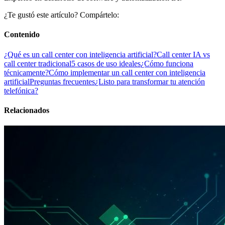
¿Te gustó este artículo? Compártelo:
Contenido
¿Qué es un call center con inteligencia artificial?
Call center IA vs
call center tradicional
5 casos de uso ideales
¿Cómo funciona
técnicamente?
Cómo implementar un call center con inteligencia
artificial
Preguntas frecuentes
¿Listo para transformar tu atención
telefónica?
Relacionados