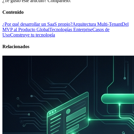
¿Te gustó este artículo? Compártelo:
Contenido
¿Por qué desarrollar un SaaS propio?
Arquitectura Multi-Tenant
Del
MVP al Producto Global
Tecnologías Enterprise
Casos de
Uso
Construye tu tecnología
Relacionados